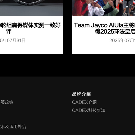
 40轮组赢得媒体实测一致好
Team Jayco AlUla主将
评
得2025环法皇
25年07月31日
2025年07月
品牌介绍
售服政策
CADEX介绍
CADEX科技新知
技术及适用外胎